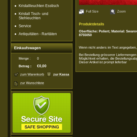
Kristallleuchten Esstisch
Full Size
Zoom
Kristall Tisch- und
Stehleuchten
Produktdetails
Service
Oberfläche: Poliert; Material: Swa
Antiquitäten - Raritäten
8755050
Wenn nicht anders im Text angegeben, i
Einkaufswagen
Bei Bestellung grösserer Liefermengen
Menge :
0
Möglichkeit erhalten, die Bestellungsab
Dieser Artikel ist prompt lieferbar
€0,00
Betrag :
zum Warenkorb
zur Kassa
zur Wunschliste