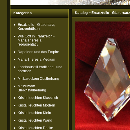
Katalog
>
Ersatzteile - Glasersat
Kategorien
Ersatzteile - Glasersatz,
Kerzenhülsen
Wie Gott in Frankreich -
Maria Theresia
repräsentativ
Napoleon und das Empire
Maria Theresia Medium
Landhausstil traditionell und
nordisch
Mit barockem Obstbehang
Mit buntem
Bleikristallbehang
Kristallleuchten Klassisch
Kristallleuchten Modern
Kristallleuchten Klein
Kristallleuchten Wand
Kristallleuchten Decke