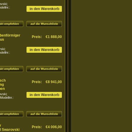
ovski;
ellnr.:
mbenförmiger
Preis:
€1 888,00
aus
ski;
ellnr.:
isch
Preis:
€8 941,00
ang
pen
ovski;
odellnr.:
r
Preis:
€4 006,00
ll Swarovski