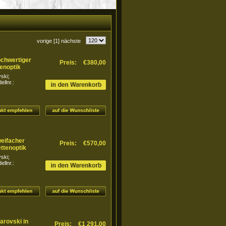
vorige
[1]
nächste
ochwertiger
Preis:
€380,00
enoptik
ski;
llnr.:
weifacher
Preis:
€570,00
ttenoptik
ski;
llnr.:
arovski in
Preis:
€1 291,00