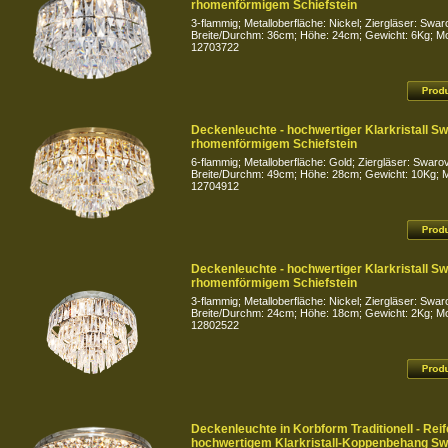
rhomenförmigem Schiefstein
3-flammig; Metalloberfläche: Nickel; Ziergläser: Swar
Breite/Durchm: 36cm; Höhe: 24cm; Gewicht: 6Kg; Mod
12703722
Deckenleuchte - hochwertiger Klarkristall Sw
rhomenförmigem Schiefstein
6-flammig; Metalloberfläche: Gold; Ziergläser: Swarov
Breite/Durchm: 49cm; Höhe: 28cm; Gewicht: 10Kg; Mo
12704912
Deckenleuchte - hochwertiger Klarkristall Sw
rhomenförmigem Schiefstein
3-flammig; Metalloberfläche: Nickel; Ziergläser: Swar
Breite/Durchm: 24cm; Höhe: 18cm; Gewicht: 2Kg; Mod
12802522
Deckenleuchte in Korbform Traditionell - Reif
hochwertigem Klarkristall-Koppenbehang Sw