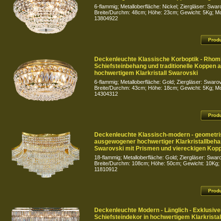
6-flammig; Metalloberfläche: Nickel; Ziergläser: Swar
Breite/Durchm: 48cm; Höhe: 23cm; Gewicht: 5Kg; Mod
13804922
Deckenleuchte Klassische Korboptik - Rho
Schiefsteinbehang und traditionelle Koppen 
hochwertigem Klarkristall Swarovski
6-flammig; Metalloberfläche: Gold; Ziergläser: Swarov
Breite/Durchm: 43cm; Höhe: 18cm; Gewicht: 5Kg; Mod
14304312
Deckenleuchte Klassisch-modern - geometr
ausgewogener hochwertiger Klarkristallbeh
Swarovski mit Prismen und viereckigen Kop
18-flammig; Metalloberfläche: Gold; Ziergläser: Swar
Breite/Durchm: 108cm; Höhe: 50cm; Gewicht: 10Kg; M
11810912
Deckenleuchte Modern - Länglich - Exklusive
Schiefsteindekor in hochwertigem Klarkrista