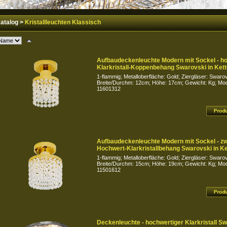
atalog
>
Kristallleuchten Klassisch
Aufbaudeckenleuchte Modern mit Sockel - h
Klarkristall-Koppenbehang Swarovski in Kett
1-flammig; Metalloberfläche: Gold; Ziergläser: Swarov
Breite/Durchm: 12cm; Höhe: 17cm; Gewicht: Kg; Mode
11601312
Aufbaudeckenleuchte Modern mit Sockel - z
Hochwert-Klarkristallbehang Swarovski in Ke
1-flammig; Metalloberfläche: Gold; Ziergläser: Swarov
Breite/Durchm: 15cm; Höhe: 19cm; Gewicht: Kg; Mode
11501612
Deckenleuchte - hochwertiger Klarkristall Sw