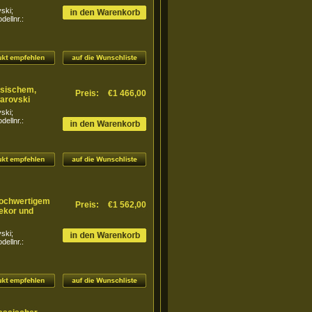
ski;
ellnr.:
ssischem,
Preis:
€1 466,00
arovski
ski;
ellnr.:
 hochwertigem
Preis:
€1 562,00
dekor und
ski;
ellnr.: