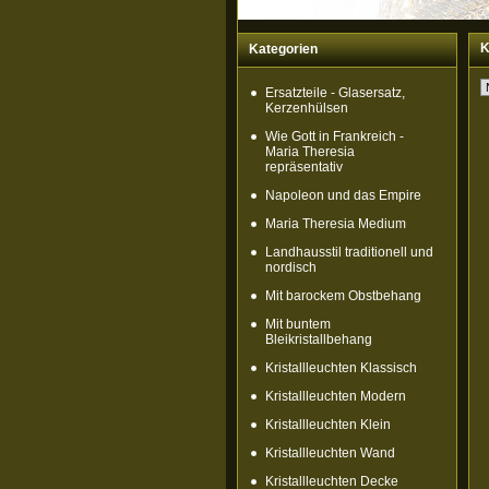
K
Kategorien
Ersatzteile - Glasersatz,
Kerzenhülsen
Wie Gott in Frankreich -
Maria Theresia
repräsentativ
Napoleon und das Empire
Maria Theresia Medium
Landhausstil traditionell und
nordisch
Mit barockem Obstbehang
Mit buntem
Bleikristallbehang
Kristallleuchten Klassisch
Kristallleuchten Modern
Kristallleuchten Klein
Kristallleuchten Wand
Kristallleuchten Decke