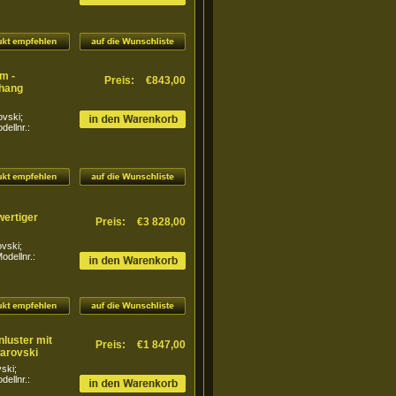
m -
Preis:
€843,00
ehang
ovski;
ellnr.:
wertiger
Preis:
€3 828,00
ovski;
dellnr.:
nluster mit
Preis:
€1 847,00
arovski
ski;
ellnr.: