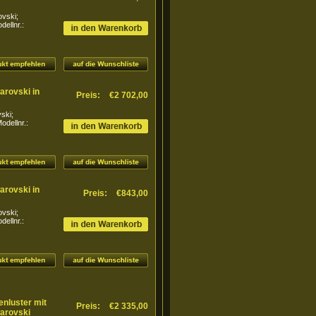
ovski;
ellnr.:
arovski in
Preis:
€2 702,00
ski;
dellnr.:
arovski in
Preis:
€843,00
ovski;
ellnr.:
enluster mit
Preis:
€2 335,00
arovski