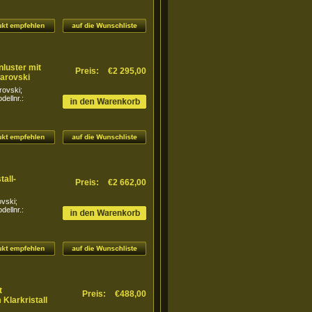
nluster mit
Preis:
€2 295,00
arovski
rovski;
ellnr.:
all-
Preis:
€2 662,00
ovski;
ellnr.:
t
Preis:
€488,00
Klarkristall