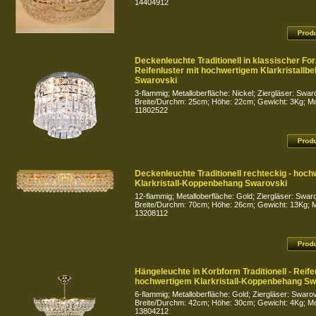
14404912
Deckenleuchte Traditionell in klassischer For
Reifenluster mit hochwertigem Klarkristallb
Swarovski
3-flammig; Metalloberfläche: Nickel; Ziergläser: Swar
Breite/Durchm: 25cm; Höhe: 22cm; Gewicht: 3Kg; Mod
11802522
Deckenleuchte Traditionell rechteckig - hoch
Klarkristall-Koppenbehang Swarovski
12-flammig; Metalloberfläche: Gold; Ziergläser: Swar
Breite/Durchm: 70cm; Höhe: 26cm; Gewicht: 13Kg; Mo
13208112
Hängeleuchte in Korbform Traditionell - Reife
hochwertigem Klarkristall-Koppenbehang Sw
6-flammig; Metalloberfläche: Gold; Ziergläser: Swarov
Breite/Durchm: 42cm; Höhe: 30cm; Gewicht: 4Kg; Mod
13804212