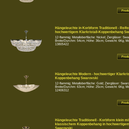
Hängeleuchte in Korbform Traditionell - Reife
hochwertigem Klarkristall-Koppenbehang Sw
12-flammig; Metalloberfläche: Nickel; Ziergläser: Swa
Breite/Durchm: 54cm; Höhe: 36cm; Gewicht: 6Kg; Mod
13805422
Hängeleuchte Modern - hochwertiger Klarkrist
Koppenbehang Swarovski
12-flammig; Metalloberfläche: Gold; Ziergläser: Swar
Breite/Durchm: 63cm; Höhe: 25cm; Gewicht: 6Kg; Mod
12406312
Hängeleuchte Traditionell - Korbform klein mi
klassischem Koppenbehang in hochwertigem 
Swarovski