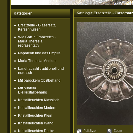
Katalog
>
Ersatzteile - Glasersat
Kategorien
Ersatzteile - Glasersatz,
Kerzenhülsen
Wie Gott in Frankreich -
Maria Theresia
repräsentativ
Napoleon und das Empire
Maria Theresia Medium
Landhausstil traditionell und
nordisch
Mit barockem Obstbehang
Mit buntem
Bleikristallbehang
Kristallleuchten Klassisch
Kristallleuchten Modern
Kristallleuchten Klein
Kristallleuchten Wand
Kristallleuchten Decke
Full Size
Zoom